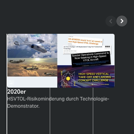
2020er
2000er
1990er
2020er
HSVTOL-Risikominderung durch Technologie-
Demonstrator.