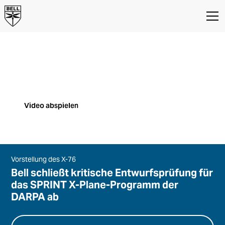
HSVTOL: Mobilität der nächsten
Generation
Konzept für Hochgeschwindigkeits-
Senkrechtstarts und -landungen (HSVTOL)
Video abspielen
Vorstellung des X-76
Bell schließt kritische Entwurfsprüfung für
das SPRINT X-Plane-Programm der
DARPA ab