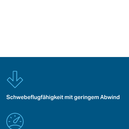
kollaborativen Designraum für Behörden und
Industrie, um Konzeptmerkmale schnell zu
synthetisieren und zu validieren. Bells Rapid-
Prototyping- und Produktionskapazitäten
beschleunigen alles von der Entwicklung bis zum
Feldeinsatz innovativer Lösungen.
Schwebeflugfähigkeit mit geringem Abwind