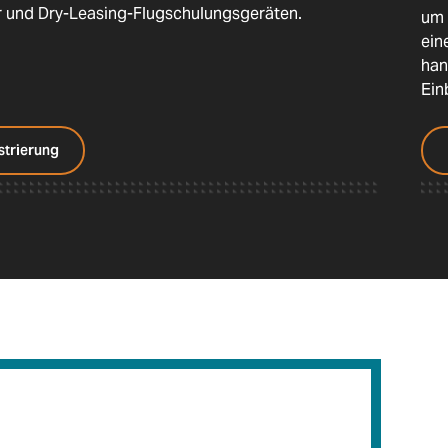
r und Dry-Leasing-Flugschulungsgeräten.
um 
ein
han
Ein
strierung