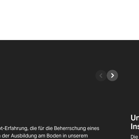
U
In
ot-Erfahrung, die für die Beherrschung eines
in der Ausbildung am Boden in unserem
Die