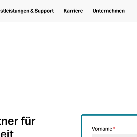
stleistungen & Support
Karriere
Unternehmen
 es brauchen
tliche Sicherheit, Feuerwehr und Po
tner für
Vorname
*
eit