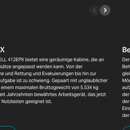
PX
Be
LL 412EPX bietet eine geräumige Kabine, die an
Der
nsätze angepasst werden kann. Von der
Beh
e und Rettung und Evakuierungen bis hin zur
gle
fgabe ist zu schwierig. Gepaart mit unglaublicher
Mög
 einem maximalen Bruttogewicht von 5.534 kg
auf
 seit Jahrzehnten bewährtes Arbeitsgerät, das jetzt
der
 Nutzlasten geeignet ist.
der
Ein
der