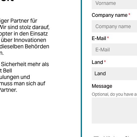
Company name
*
iger Partner für
ir sind stolz darauf,
opter in den Einsatz
E-Mail
*
t über Innovationen
h dieselben Behörden
n.
Land
*
 Sicherheit mehr als
 Bell
ulungen und
 muss man sich auf
Message
Partner.
Optional, do you have a