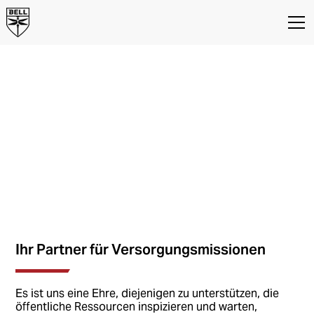
Leistung, die Sie
wollen.
Zuverlässigkeit, die
Sie brauchen.
Bell Helicopters für
Versorgungsbetriebe
Ihr Partner für Versorgungsmissionen
Es ist uns eine Ehre, diejenigen zu unterstützen, die
öffentliche Ressourcen inspizieren und warten,