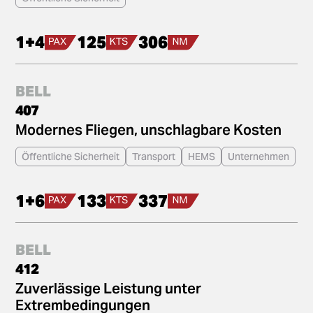
1+4
125
306
BELL
407
Modernes Fliegen, unschlagbare Kosten
Öffentliche Sicherheit
Transport
HEMS
Unternehmen
1+6
133
337
BELL
412
Zuverlässige Leistung unter
Extrembedingungen