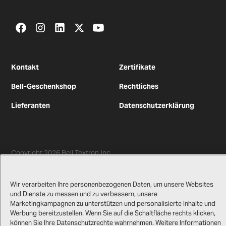
Kontakt
Zertifikate
Bell-Geschenkshop
Rechtliches
Lieferanten
Datenschutzerklärung
Copyright
2026
Bell Textron Inc.
English
Wir verarbeiten Ihre personenbezogenen Daten, um unsere Websites
und Dienste zu messen und zu verbessern, unsere
Marketingkampagnen zu unterstützen und personalisierte Inhalte und
Werbung bereitzustellen. Wenn Sie auf die Schaltfläche rechts klicken,
können Sie Ihre Datenschutzrechte wahrnehmen. Weitere Informationen