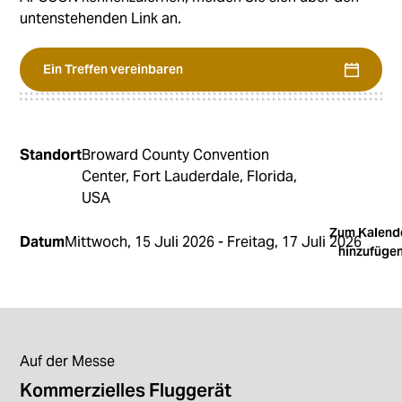
untenstehenden Link an.
Ein Treffen vereinbaren
Standort
Broward County Convention
Center, Fort Lauderdale, Florida,
USA
Zum Kalend
Datum
Mittwoch
,
15
Juli
2026
-
Freitag
,
17
Juli
2026
hinzufüge
Auf der Messe
Kommerzielles Fluggerät