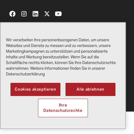
Kontakt
Zertifikate
Wir verarbeiten Ihre personenbezogenen Daten, um unsere
Websites und Dienste zu messen und zu verbessern, unsere
Bell-Geschenkshop
Rechtliches
Marketingkampagnen zu unterstützen und personalisierte
Inhalte und Werbung bereitzustellen. Wenn Sie auf die
Lieferanten
Datenschutzerklärung
Schaltfläche rechts klicken, können Sie Ihre Datenschutzrechte
wahrnehmen. Weitere Informationen finden Sie in unserer
Datenschutzerklärung
Copyright
2026
Bell Textron Inc.
Cookies akzeptieren
Alle ablehnen
English
Ihre
Datenschutzrechte