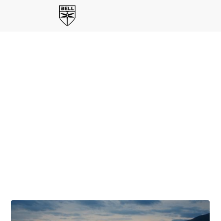
Vom ersten Flug zum zukünftigen
Kampf
Bells
Master Aviator Series
bringt ehemalige Piloten der
U.S. Army zusammen, um praktische Perspektiven darauf
zu teilen, was es braucht, um eine konsistente,
hochwertige Ausbildung in großem Maßstab zu bieten.
Durch ihre Erfahrung spiegelt die Serie Bells integrierten
Ansatz wider – eine Kombination aus Fluggerät, Simulation
und Wartung – um selbstbewusste, fähige Piloten für den
Einsatz auszubilden.