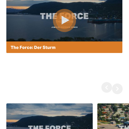
The Force: Der Sturm
Ein eindrucksvoller Einblick in den Einsatz der JDF-
Fliegerstaffel nach Hurrikan Melissa. Piloten und
Wartungspersonal berichten von Nachteinsätzen,
CASEVAC-Einsätzen unter beengten Bedingungen,
Hochwasserbewertungen und lebensrettenden
Missionen in abgelegenen Gemeinden.