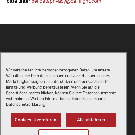
bitte unter
belldataprivacy@bellflight.com
.
Wir verarbeiten Ihre personenbezogenen Daten, um unsere
Websites und Dienste zu messen und zu verbessern, unsere
Marketingkampagnen zu unterstützen und personalisierte
Kontakt
Zertifikate
Inhalte und Werbung bereitzustellen. Wenn Sie auf die
Schaltfläche rechts klicken, können Sie Ihre Datenschutzrechte
Bell-Geschenkshop
Rechtliches
wahrnehmen. Weitere Informationen finden Sie in unserer
Datenschutzerklärung
Lieferanten
Datenschutzerklärung
Cookies akzeptieren
Alle ablehnen
Copyright
2026
Bell Textron Inc.