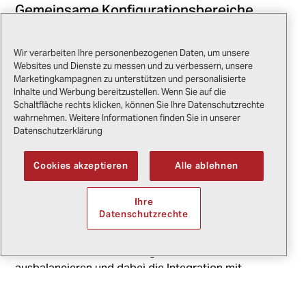
Gemeinsame Konfigurationsbereiche
Kommunikation
Wir verarbeiten Ihre personenbezogenen Daten, um unsere
Websites und Dienste zu messen und zu verbessern, unsere
Taktische Funkgeräte sind unerlässlich für die
Marketingkampagnen zu unterstützen und personalisierte
Koordination mit Bodentruppen, Kommandozentren
Inhalte und Werbung bereitzustellen. Wenn Sie auf die
Schaltfläche rechts klicken, können Sie Ihre Datenschutzrechte
und benachbarten Behörden. Verschlüsselung,
wahrnehmen. Weitere Informationen finden Sie in unserer
Mehrbandfähigkeiten und Integration mit anderen
Datenschutzerklärung
Systemen wie Satellitentelefonen sind wichtige
Überlegungen.
Cookies akzeptieren
Alle ablehnen
Bildgebungssysteme
Ihre
Datenschutzrechte
Infrarot- und elektro-optische Kameras sind für
Überwachungs- und Sucheinsätze unerlässlich.
Bediener müssen Auflösung, Reichweite und Gewicht
ausbalancieren und dabei die Integration mit
Einsatzcomputern und Downlink-Systemen
berücksichtigen.